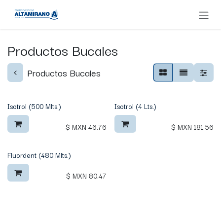
Ir al contenido
Productos Bucales
Productos Bucales
Isotrol (500 Mlts.)
Isotrol (4 Lts.)
$ MXN
46.76
$ MXN
181.56
Fluordent (480 Mlts.)
$ MXN
80.47