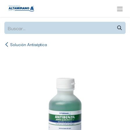
Ir al contenido
Solución Antiséptica