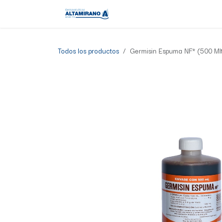
Ir al contenido
Tienda
Todos los productos
Germisin Espuma NF* (500 Mlt