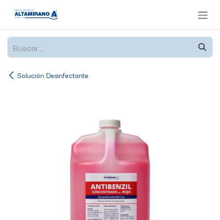
Ir al contenido
Solución Desinfectante